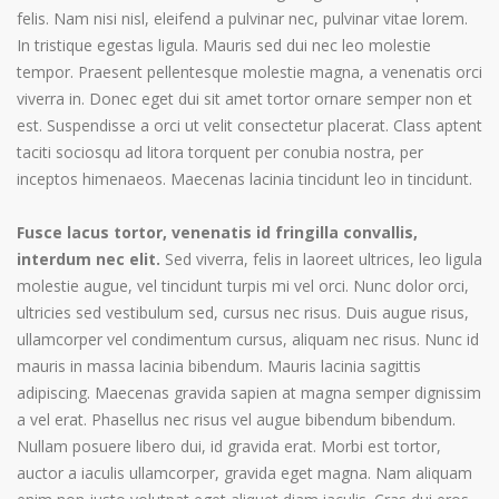
felis. Nam nisi nisl, eleifend a pulvinar nec, pulvinar vitae lorem.
In tristique egestas ligula. Mauris sed dui nec leo molestie
tempor. Praesent pellentesque molestie magna, a venenatis orci
viverra in. Donec eget dui sit amet tortor ornare semper non et
est. Suspendisse a orci ut velit consectetur placerat. Class aptent
taciti sociosqu ad litora torquent per conubia nostra, per
inceptos himenaeos. Maecenas lacinia tincidunt leo in tincidunt.
Fusce lacus tortor, venenatis id fringilla convallis,
interdum nec elit.
Sed viverra, felis in laoreet ultrices, leo ligula
molestie augue, vel tincidunt turpis mi vel orci. Nunc dolor orci,
ultricies sed vestibulum sed, cursus nec risus. Duis augue risus,
ullamcorper vel condimentum cursus, aliquam nec risus. Nunc id
mauris in massa lacinia bibendum. Mauris lacinia sagittis
adipiscing. Maecenas gravida sapien at magna semper dignissim
a vel erat. Phasellus nec risus vel augue bibendum bibendum.
Nullam posuere libero dui, id gravida erat. Morbi est tortor,
auctor a iaculis ullamcorper, gravida eget magna. Nam aliquam