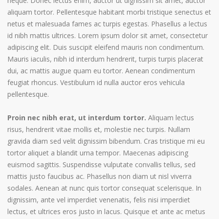
neque. Donec lectus enim, auctor ut dignissim sit amet, auctor
aliquam tortor. Pellentesque habitant morbi tristique senectus et
netus et malesuada fames ac turpis egestas. Phasellus a lectus
id nibh mattis ultrices. Lorem ipsum dolor sit amet, consectetur
adipiscing elit. Duis suscipit eleifend mauris non condimentum.
Mauris iaculis, nibh id interdum hendrerit, turpis turpis placerat
dui, ac mattis augue quam eu tortor. Aenean condimentum
feugiat rhoncus. Vestibulum id nulla auctor eros vehicula
pellentesque.
Proin nec nibh erat, ut interdum tortor.
Aliquam lectus
risus, hendrerit vitae mollis et, molestie nec turpis. Nullam
gravida diam sed velit dignissim bibendum. Cras tristique mi eu
tortor aliquet a blandit urna tempor. Maecenas adipiscing
euismod sagittis. Suspendisse vulputate convallis tellus, sed
mattis justo faucibus ac. Phasellus non diam ut nisl viverra
sodales. Aenean at nunc quis tortor consequat scelerisque. In
dignissim, ante vel imperdiet venenatis, felis nisi imperdiet
lectus, et ultrices eros justo in lacus. Quisque et ante ac metus